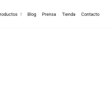
roductos
Blog
Prensa
Tienda
Contacto
e distracted by the readable content of a page when looking at its 