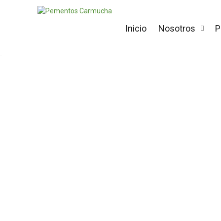
Inicio
Nosotros
P
«It is a long established fact that a reader will b